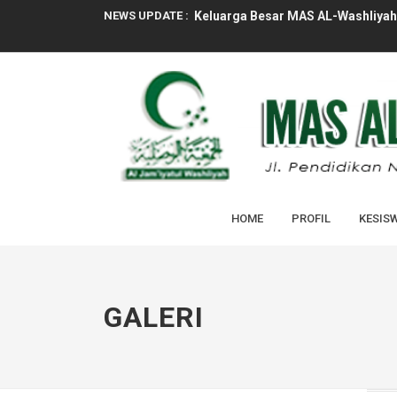
NEWS UPDATE :
PELAKSANAAN MASA TAARUF MUR
UPACARA BENDERA TANDAI HARI 
RAPAT PROGRAM KERJA TAHUN PE
RAPAT KENAIKAN KELAS X & XI TA
ASESMEN SUMATIF GENAP MAS AL
HOME
PROFIL
KESIS
SOSIALISASI PENERIMAAN MURID 
TASYAKURAN KELULUSAN PESERTA D
PENGUMUMAN KELULUSAN PESERTA
GALERI
Tim Kesehatan Puskesmas Laksana
Keluarga Besar MAS AL-Washliyah 