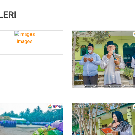
LERI
images