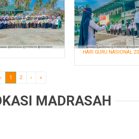
HARI GURU NASIONAL 2
‹
1
2
›
»
OKASI MADRASAH