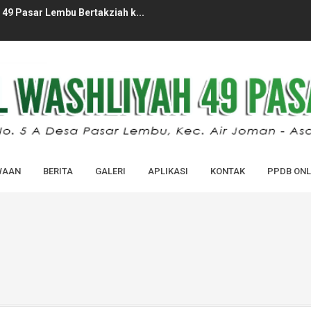
ID MADRASAH MADRASAH (MATAMUDA) ...
PERDANA MASUK MADRASAH TAHUN AJA...
LAJARAN 2026/2027 MAS AL-WASHLI...
HUN PELAJARAN 2025/2026 MAS AL...
-WASHLIYAH 49 PASAR LEMBU...
WAAN
BERITA
GALERI
APLIKASI
KONTAK
PPDB ONL
BARU (SPMB) MAS AL-WASHLIYAH 49...
IDIK KELAS XII ANGKATAN XXXVI ...
 DIDIK KELAS XII TAHUN PELAJARAN...
kan Cek Kesehatan Gratis dan ...
49 Pasar Lembu Bertakziah k...