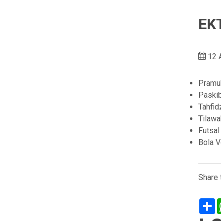
EK
12 
Pramu
Paski
Tahfid
Tilawa
Futsal
Bola V
Share t
S