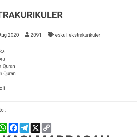
TRAKURIKULER
Aug 2020
2091
eskul, ekstrakurikuler
ka
bra
z Quran
h Quran
oli
o :
hare
WhatsApp
Facebook
Telegram
X
Copy
Link