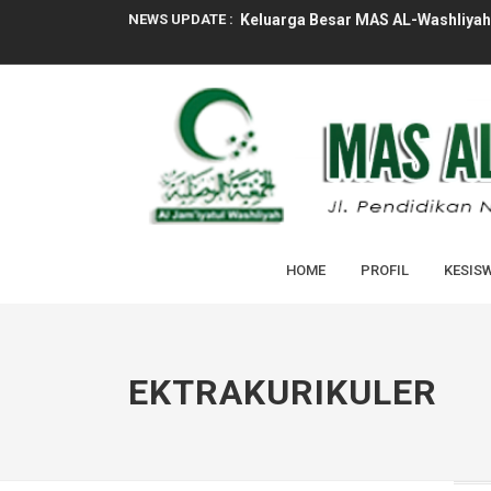
NEWS UPDATE :
Keluarga Besar MAS AL-Washliyah 
PELAKSANAAN MASA TAARUF MUR
UPACARA BENDERA TANDAI HARI 
RAPAT PROGRAM KERJA TAHUN PE
RAPAT KENAIKAN KELAS X & XI TA
ASESMEN SUMATIF GENAP MAS AL
HOME
PROFIL
KESIS
SOSIALISASI PENERIMAAN MURID 
TASYAKURAN KELULUSAN PESERTA D
PENGUMUMAN KELULUSAN PESERTA
EKTRAKURIKULER
Tim Kesehatan Puskesmas Laksana