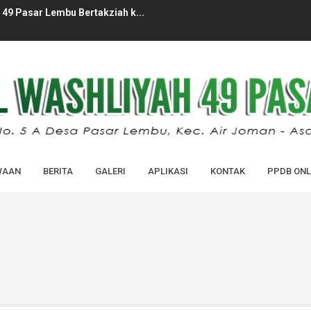
49 Pasar Lembu Bertakziah k...
ID MADRASAH MADRASAH (MATAMUDA) ...
PERDANA MASUK MADRASAH TAHUN AJA...
LAJARAN 2026/2027 MAS AL-WASHLI...
HUN PELAJARAN 2025/2026 MAS AL...
-WASHLIYAH 49 PASAR LEMBU...
WAAN
BERITA
GALERI
APLIKASI
KONTAK
PPDB ONL
BARU (SPMB) MAS AL-WASHLIYAH 49...
IDIK KELAS XII ANGKATAN XXXVI ...
 DIDIK KELAS XII TAHUN PELAJARAN...
kan Cek Kesehatan Gratis dan ...