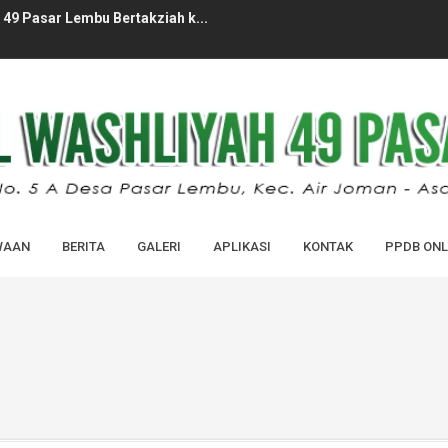
49 Pasar Lembu Bertakziah k...
ID MADRASAH MADRASAH (MATAMUDA) ...
PERDANA MASUK MADRASAH TAHUN AJA...
LAJARAN 2026/2027 MAS AL-WASHLI...
HUN PELAJARAN 2025/2026 MAS AL...
-WASHLIYAH 49 PASAR LEMBU...
WAAN
BERITA
GALERI
APLIKASI
KONTAK
PPDB ONL
BARU (SPMB) MAS AL-WASHLIYAH 49...
IDIK KELAS XII ANGKATAN XXXVI ...
 DIDIK KELAS XII TAHUN PELAJARAN...
kan Cek Kesehatan Gratis dan ...