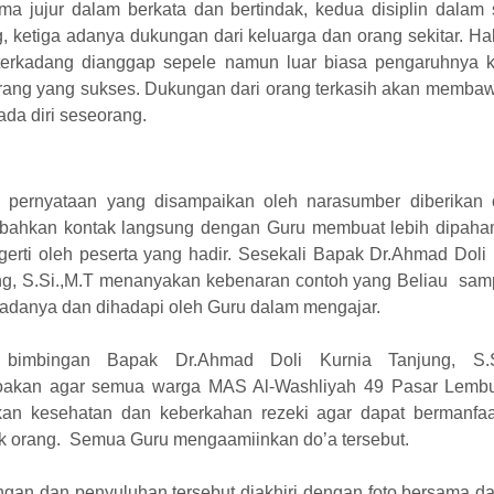
ama jujur dalam berkata dan bertindak, kedua disiplin dalam
, ketiga adanya dukungan dari keluarga dan orang sekitar. Hal
terkadang dianggap sepele namun luar biasa pengaruhnya 
rang yang sukses. Dukungan dari orang terkasih akan membaw
ada diri seseorang.
p pernyataan yang disampaikan oleh narasumber diberikan 
 bahkan kontak langsung dengan Guru membuat lebih dipaha
erti oleh peserta yang hadir. Sesekali Bapak Dr.Ahmad Doli
ng, S.Si.,M.T menanyakan kebenaran contoh yang Beliau sam
adanya dan dihadapi oleh Guru dalam mengajar.
 bimbingan Bapak Dr.Ahmad Doli Kurnia Tanjung, S.S
akan agar semua warga MAS Al-Washliyah 49 Pasar Lembu
ikan kesehatan dan keberkahan rezeki agar dapat bermanfaa
k orang. Semua Guru mengaamiinkan do’a tersebut.
gan dan penyuluhan tersebut diakhiri dengan foto bersama d