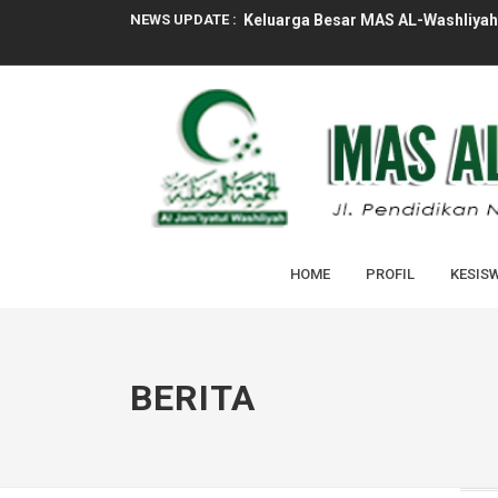
NEWS UPDATE :
Keluarga Besar MAS AL-Washliyah 
PELAKSANAAN MASA TAARUF MUR
UPACARA BENDERA TANDAI HARI 
RAPAT PROGRAM KERJA TAHUN PE
RAPAT KENAIKAN KELAS X & XI TA
ASESMEN SUMATIF GENAP MAS AL
HOME
PROFIL
KESIS
SOSIALISASI PENERIMAAN MURID 
TASYAKURAN KELULUSAN PESERTA D
PENGUMUMAN KELULUSAN PESERTA
BERITA
Tim Kesehatan Puskesmas Laksana