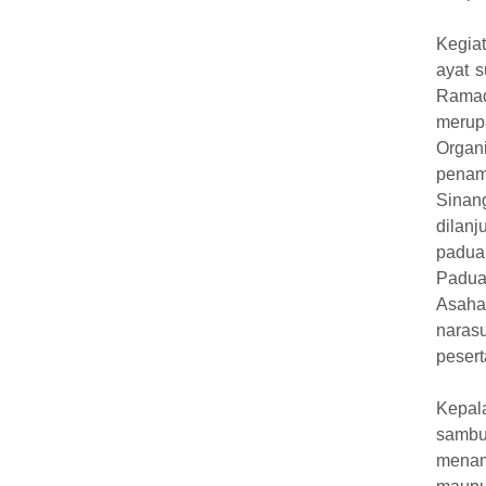
Kegiat
ayat 
Ramad
merup
Organ
penam
Sinan
dilan
padua
Padua
Asaha
naras
pesert
Kepal
sambu
menam