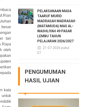
pembaca
PELAKSANAAN MASA
M.Rian
TAARUF MURID
uluhan
MADRASAH MADRASAH
(MATAMUDA) MAS AL-
 besar
WASHLIYAH 49 PASAR
dengan
LEMBU TAHUN
n tari
PELAJARAN 2026/2027
a Raya
21-07-2026 pukul
h oleh
14:07
upakan
upaten
erikan
PENGUMUMAN
kepada
HASIL UJIAN
m kata
 untuk
ndidik