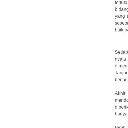
tertut
bidang
yang 
seseo
baik p
Setia
nyata
dimeng
Tanju
benar 
Akhir
mendo
diber
banya
Bimbin