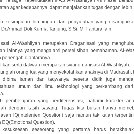
n Tenaga Kependidikan MAS Al-Washliyah 49 Pasar Lembu.
atan agar kedepannya dapat menjalankan tugas dengan lebih 
n kesimpulan bimbingan dan penyuluhan yang disampaika
Dr.Ahmad Doli Kurnia Tanjung, S.Si.,M.T antara lain:
isasi Al-Washliyah merupakan Oraganisasi yang menghub
dan lainnya yang mengalami perselisihan pemahaman. Al-Was
h penengah diantaranya.
ikan serta dakwah merupakan syiar organisasi Al-Washliyah.
tunglah orang tua yang menyekolahkan anaknya di Madrasah, 
n dibina iaman dan taqwanya peserta didik juga menda
tahuan umum dan Ilmu tekhnologi yang berkembang dar
a.
ah pembelajaran yang berdiferensiasi, pahami karakter an
lah dengan kasih sayang. Tugas kita bukan hanya memeb
asan IQ(Intelenjen Qoestion) saja namun tak kalah terpenti
h EQ(Emotional Question).
 kesuksesan seseorang yang pertama harus berakhalak