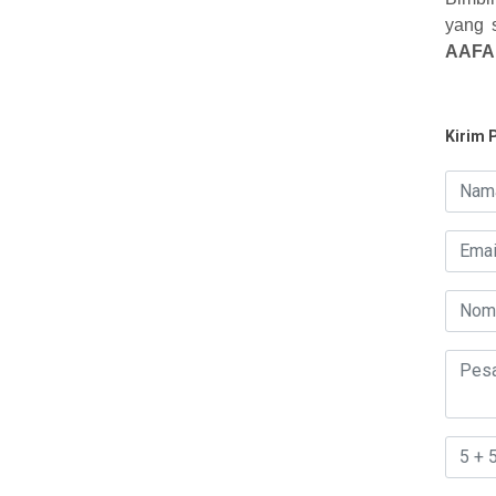
yang 
AAFA
Kirim 