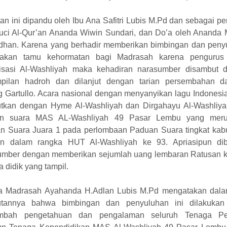
an ini dipandu oleh Ibu Ana Safitri Lubis M.Pd dan sebagai 
suci Al-Qur’an Ananda Wiwin Sundari, dan Do’a oleh Ananda 
han. Karena yang berhadir memberikan bimbingan dan peny
akan tamu kehormatan bagi Madrasah karena pengurus
isasi Al-Washliyah maka kehadiran narasumber disambut 
pilan hadroh dan dilanjut dengan tarian persembahan da
g Gartullo. Acara nasional dengan menyanyikan lagu Indonesi
jutkan dengan Hyme Al-Washliyah dan Dirgahayu Al-Washliya
n suara MAS AL-Washliyah 49 Pasar Lembu yang mer
n Suara Juara 1 pada perlombaan Paduan Suara tingkat kab
n dalam rangka HUT Al-Washliyah ke 93. Apriasipun dib
umber dengan memberikan sejumlah uang lembaran Ratusan 
a didik yang tampil.
a Madrasah Ayahanda H.Adlan Lubis M.Pd mengatakan dala
tannya bahwa bimbingan dan penyuluhan ini dilakukan
bah pengetahuan dan pengalaman seluruh Tenaga Pe