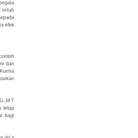
 segala
 inilah
kepada
a efek
contoh
mi dan
 Kurnia
paikan
i.,M.T
 tetap
t bagi
an do’a