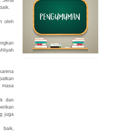
 Serta
baik.
n oleh
ungkan
hliyah
karena
patkan
i masa
ak dan
erikan
ng juga
 baik,