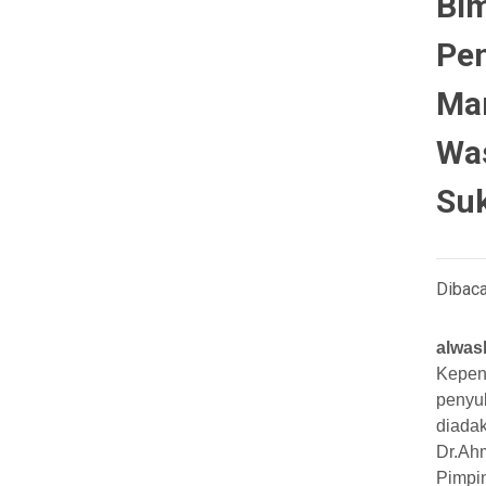
Bi
Pen
Ma
Wa
Suk
Dibaca
alwa
Kepen
penyu
diada
Dr.Ah
Pimpin