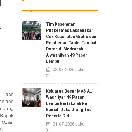
g
Tim Kesehatan
-
Puskesmas Laksanakan
Cek Kesehatan Gratis dan
Pemberian Tablet Tambah
Darah di Madrasah
Alwashliyah 49 Pasar
Lembu
03-08-2026 pukul
08:21
Keluarga Besar MAS AL-
k dan
Washliyah 49 Pasar
an dan
Lembu Bertakziah ke
u yang
Rumah Duka Orang Tua
 Bapak
Peserta Didik
 Wakil
31-07-2026 pukul
).
21:01