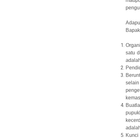
maupu
pengu
Adapu
Bapak 
Organ
satu 
adala
Pendid
Berun
selai
penge
kemas
Buatl
pupuk
kecerd
adala
Kunci