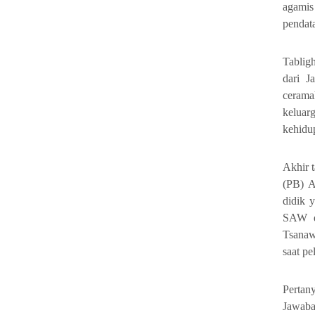
agamis
pendat
Tablig
dari J
cerama
keluar
kehidup
Akhir 
(PB) A
didik 
SAW di
Tsanaw
saat pe
Pertan
Jawaba