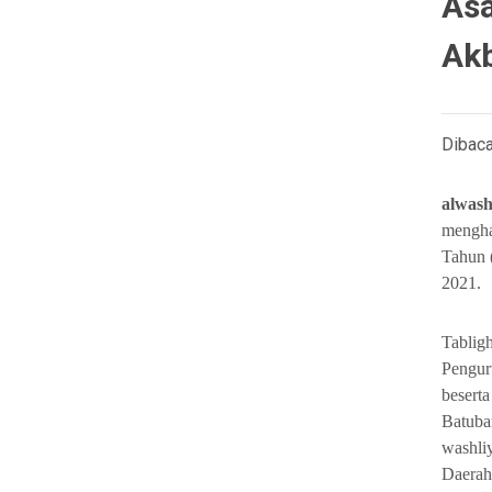
Asa
Ak
Dibaca
alwash
mengha
Tahun 
2021.
Tablig
Pengur
besert
Batuba
washli
Daerah