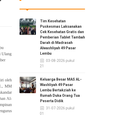
r
Tim Kesehatan
Puskesmas Laksanakan
Cek Kesehatan Gratis dan
Pemberian Tablet Tambah
Darah di Madrasah
bu
Alwashliyah 49 Pasar
Lembu
i Ulang
ber
03-08-2026 pukul
08:21
Keluarga Besar MAS AL-
ri oleh
Washliyah 49 Pasar
.H., MM
Lembu Bertakziah ke
skandar
Rumah Duka Orang Tua
han Al-
Peserta Didik
impinan
31-07-2026 pukul
engurus
21:01