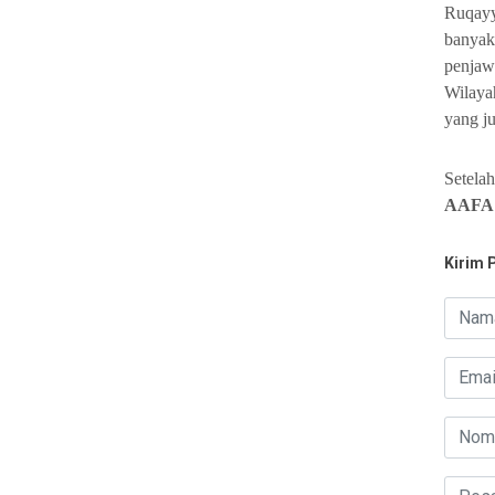
Ruqay
banyak
penjaw
Wilaya
yang j
Setelah
AAFA
Kirim 