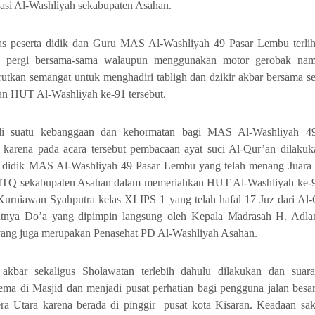
sasi Al-Washliyah sekabupaten Asahan.
as peserta didik dan Guru MAS Al-Washliyah 49 Pasar Lembu terliha
n pergi bersama-sama walaupun menggunakan motor gerobak nam
utkan semangat untuk menghadiri tabligh dan dzikir akbar bersama se
an HUT Al-Washliyah ke-91 tersebut.
di suatu kebanggaan dan kehormatan bagi MAS Al-Washliyah 49
karena pada acara tersebut pembacaan ayat suci Al-Qur’an dilakuk
a didik MAS Al-Washliyah 49 Pasar Lembu yang telah menang Juara 
TQ sekabupaten Asahan dalam memeriahkan HUT Al-Washliyah ke-9
Kurniawan Syahputra kelas XI IPS 1 yang telah hafal 17 Juz dari Al-
utnya Do’a yang dipimpin langsung oleh Kepala Madrasah H. Adl
ang juga merupakan Penasehat PD Al-Washliyah Asahan.
 akbar sekaligus Sholawatan terlebih dahulu dilakukan dan suara
ma di Masjid dan menjadi pusat perhatian bagi pengguna jalan besar
ra Utara karena berada di pinggir pusat kota Kisaran. Keadaan sak