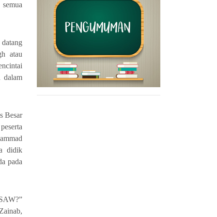
n semua
 datang
gh atau
ncintai
a dalam
s Besar
peserta
uhammad
a didik
da pada
d SAW?”
Zainab,