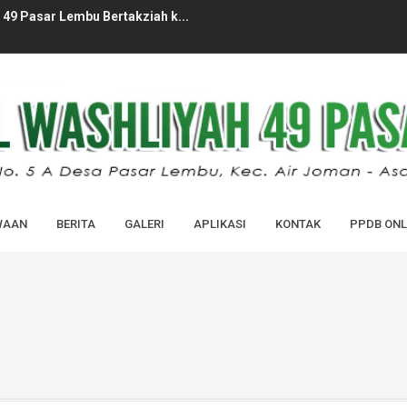
49 Pasar Lembu Bertakziah k...
ID MADRASAH MADRASAH (MATAMUDA) ...
PERDANA MASUK MADRASAH TAHUN AJA...
LAJARAN 2026/2027 MAS AL-WASHLI...
HUN PELAJARAN 2025/2026 MAS AL...
-WASHLIYAH 49 PASAR LEMBU...
WAAN
BERITA
GALERI
APLIKASI
KONTAK
PPDB ONL
BARU (SPMB) MAS AL-WASHLIYAH 49...
IDIK KELAS XII ANGKATAN XXXVI ...
 DIDIK KELAS XII TAHUN PELAJARAN...
kan Cek Kesehatan Gratis dan ...