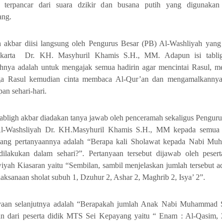
 terpancar dari suara dzikir dan busana putih yang digunaka
ang.
h akbar diisi langsung oleh Pengurus Besar (PB) Al-Washliyah yang
akarta Dr. KH. Masyhuril Khamis S.H., MM. Adapun isi tabli
hnya adalah untuk mengajak semua hadirin agar mencintai Rasul, me
ga Rasul kemudian cinta membaca Al-Qur’an dan mengamalkanny
an sehari-hari.
tabligh akbar diadakan tanya jawab oleh penceramah sekaligus Penguru
l-Washsliyah Dr. KH.Masyhuril Khamis S.H., MM kepada semua 
yang pertanyaannya adalah “Berapa kali Sholawat kepada Nabi M
lakukan dalam sehari?”. Pertanyaan tersebut dijawab oleh pesert
iyah Kiasaran yaitu “Sembilan, sambil menjelaskan jumlah tersebut a
laksanaan sholat subuh 1, Dzuhur 2, Ashar 2, Maghrib 2, Isya’ 2”.
yaan selanjutnya adalah “Berapakah jumlah Anak Nabi Muhamma
n dari peserta didik MTS Sei Kepayang yaitu “ Enam : Al-Qasim, 