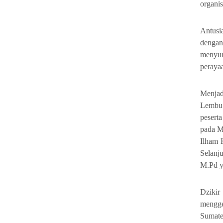
organi
Antusi
denga
menyur
peraya
Menja
Lembu 
pesert
pada M
Ilham 
Selanj
M.Pd y
Dzikir
mengge
Sumate