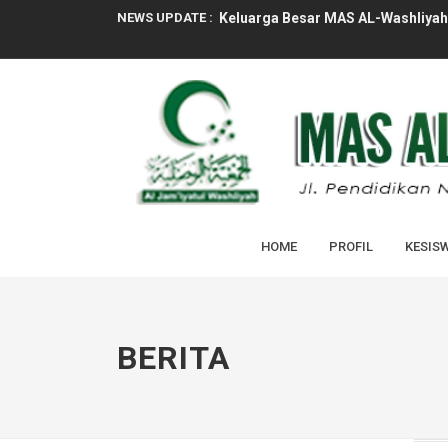
NEWS UPDATE :
Keluarga Besar MAS AL-Washliyah 
PELAKSANAAN MASA TAARUF MUR
UPACARA BENDERA TANDAI HARI 
RAPAT PROGRAM KERJA TAHUN PE
RAPAT KENAIKAN KELAS X & XI TA
ASESMEN SUMATIF GENAP MAS AL
HOME
PROFIL
KESIS
SOSIALISASI PENERIMAAN MURID 
TASYAKURAN KELULUSAN PESERTA D
PENGUMUMAN KELULUSAN PESERTA
BERITA
Tim Kesehatan Puskesmas Laksana