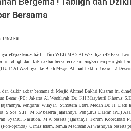
han Bergema ! Tabligh dan Dziki
bar Bersama
 1483 kali
liyah49paslem.sch.id – Tim WEB
MAS Al-Washliyah 49 Pasar Lem
diri Tabligh dan dzikir akbar bersama dalam rangka memperingati Har
(HUT) Al-Washliyah ke-91 di Mesjid Ahmad Bakhri Kisaran, 2 Desem
h dan dzikir akbar bersama di Mesjid Ahmad Bakhri Kisaran ini dihadi
us Besar (PB) Jakarta Al-Washliyah Dr. KH.Masyhuril Khamis S
a jajarannya, Pengurus Wilayah Sumatera Utara Medan Dr. H. Dedi I
ra, S.Sos. S.H., M.S.P beserta jajarannya, Pengurus Daerah (PD) Asa
yah Syahrul Nasution, M.A beserta jajarannya, Forum Koordinasi P
 (Forkopimda), Ormas Islam, semua Madrasah Al-washliyah beserta p