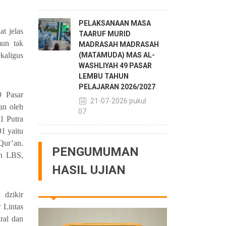
PELAKSANAAN MASA
t jelas
TAARUF MURID
un tak
MADRASAH MADRASAH
kaligus
(MATAMUDA) MAS AL-
WASHLIYAH 49 PASAR
LEMBU TAHUN
PELAJARAN 2026/2027
 Pasar
21-07-2026 pukul
an oleh
14:07
1 Putra
1 yaitu
Qur’an.
PENGUMUMAN
an LBS,
HASIL UJIAN
 dzikir
 Lintas
ral dan