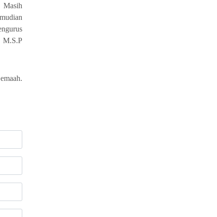
 Masih
emudian
engurus
, M.S.P
rjemaah.